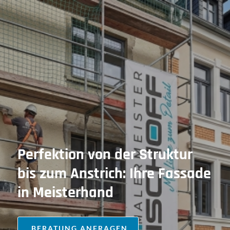
Perfektion von der Struktur
bis zum Anstrich: Ihre Fassade
in Meisterhand
BERATUNG ANFRAGEN